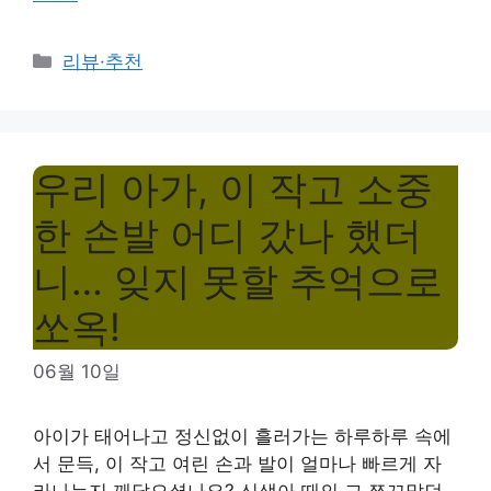
Categories
리뷰·추천
우리 아가, 이 작고 소중
한 손발 어디 갔나 했더
니… 잊지 못할 추억으로
쏘옥!
06월 10일
아이가 태어나고 정신없이 흘러가는 하루하루 속에
서 문득, 이 작고 여린 손과 발이 얼마나 빠르게 자