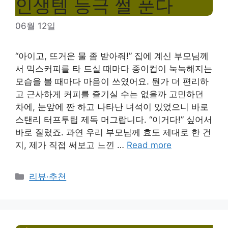
인생템 등극 썰 푼다
06월 12일
“아이고, 뜨거운 물 좀 받아줘!” 집에 계신 부모님께
서 믹스커피를 타 드실 때마다 종이컵이 눅눅해지는
모습을 볼 때마다 마음이 쓰였어요. 뭔가 더 편리하
고 근사하게 커피를 즐기실 수는 없을까 고민하던
차에, 눈앞에 짠 하고 나타난 녀석이 있었으니 바로
스탠리 터프투팁 제독 머그랍니다. “이거다!” 싶어서
바로 질렀죠. 과연 우리 부모님께 효도 제대로 한 건
지, 제가 직접 써보고 느낀 …
Read more
Categories
리뷰·추천