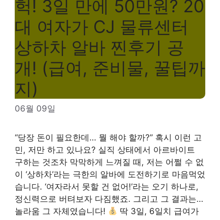
헉! 3일 만에 50만원? 20
대 여자가 CJ 물류센터
상하차 알바 찐후기 공
개! (급여, 준비물, 꿀팁까
지)
06월 09일
“당장 돈이 필요한데… 뭘 해야 할까?” 혹시 이런 고
민, 저만 하고 있나요? 실직 상태에서 아르바이트
구하는 것조차 막막하게 느껴질 때, 저는 어쩔 수 없
이 ‘상하차’라는 극한의 알바에 도전하기로 마음먹었
습니다. ‘여자라서 못할 건 없어!’라는 오기 하나로,
정신력으로 버텨보자 다짐했죠. 그리고 그 결과는…
놀라움 그 자체였습니다!
딱 3일, 6일치 급여가