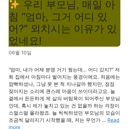
우리 부모님, 매일 아
침 “엄마, 그거 어디 있
어?” 외치시는 이유가 있
었네요!
06월 10일
“엄마, 내가 어제 분명 거기 뒀는데… 어디 갔지?” 저
희 집에서 아침마다 벌어지는 풍경이에요. 처음에는
깜빡하셨나, 그냥 못 본 척 지나갈까 했지만, 점점
잦아지는 소리에 괜스레 마음이 쓰이더라고요. 늘
곁에서 든든하게 제 삶의 버팀목이 되어주신 부모님
인데, 혹시 제가 놓치고 있는 건 없을까 하는 걱정이
스멀스멀 올라왔죠. 늘 씩씩하셨던 부모님의 모습이
조금씩 달라지기 시작했을 때, 저는 무언가 …
Read
more