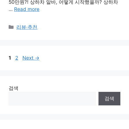
50만원?! 상하차 알바, 어떻게 시작했을까? 상하차
…
Read more
Categories
리뷰·추천
Page
Page
1
2
Next
→
검색
검색