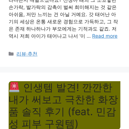
라나는지 깨달으셨나요? 신생아 때의 그 쪼꼬맣던
손가락, 발가락의 감촉이 벌써 희미해지는 것 같은
아쉬움, 저만 느끼는 건 아닐 거예요. 갓 태어난 아
기의 세상은 온통 새로운 경험으로 가득하고, 그 작
은 존재 하나하나가 부모에게는 기적과도 같죠. 저
역시 저희 아이가 태어나고 나서 ‘이 …
Read more
Categories
리뷰·추천
인생템 발견! 깐깐한
내가 써보고 극찬한 화장
품 솔직 후기 (feat. 민감
성 피부 구원템)