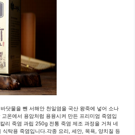
g의 바닷물을 뺀 서해안 천일염을 국산 왕죽에 넣어 소나
이상 고온에서 용암처럼 용융시켜 만든 프리미엄 죽염입
리 죽염 과립 250g 전통 죽염 제조 과정을 거쳐 네
 식탁용 죽염입니다.각종 요리, 세안, 목욕, 양치질 등