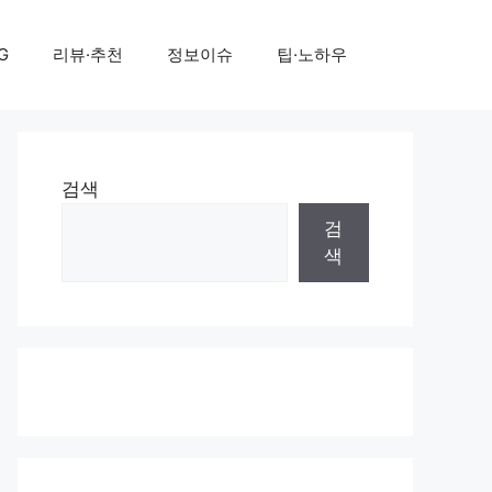
G
리뷰·추천
정보이슈
팁·노하우
검색
검
색