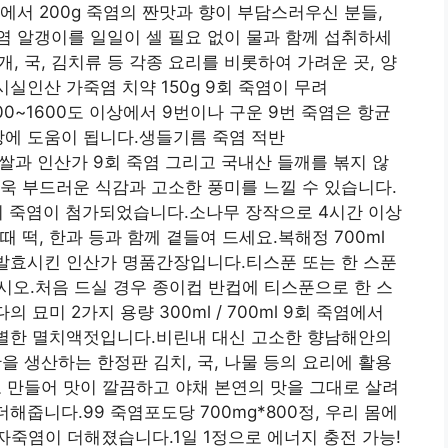
에서 200g 죽염의 짠맛과 향이 부담스러우신 분들,
 알갱이를 일일이 셀 필요 없이 물과 함께 섭취하세
찌개, 국, 김치류 등 각종 요리를 비롯하여 가려운 곳, 양
시실인산 가죽염 치약 150g 9회 죽염이 무려
00~1600도 이상에서 9번이나 구운 9번 죽염은 항균
방에 도움이 됩니다.생들기름 죽염 적반
% 국산 찹쌀과 인산가 9회 죽염 그리고 국내산 들깨를 볶지 않
욱 부드러운 식감과 고소한 풍미를 느낄 수 있습니다.
, 9회 죽염이 첨가되었습니다.소나무 장작으로 4시간 이상
 떡, 한과 등과 함께 곁들여 드세요.복해정 700ml
 발효시킨 인산가 명품간장입니다.티스푼 또는 한 스푼
십시오.처음 드실 경우 종이컵 반컵에 티스푼으로 한 스
 묘미 2가지 용량 300ml / 700ml 9회 죽염에서
특별한 멸치액젓입니다.비린내 대신 고소한 향남해안의
만을 생산하는 한정판 김치, 국, 나물 등의 요리에 활용
 만들어 맛이 깔끔하고 야채 본연의 맛을 그대로 살려
해줍니다.99 죽염포도당 700mg*800정, 우리 몸에
자죽염이 더해졌습니다.1일 1정으로 에너지 충전 가능!