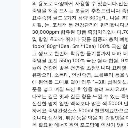
의 용도로 다양하게 사용할 수 있습니다.인산
죽염을 처음 드시는 분들께 추천드립니다.죽염
요수죽염 골드 2가지 용량 300g/1L 나물, 
치질, 눈, 코세척 등 건강관리에 편리합니다.
30,000ppm 함유된 명품 죽염치약입니다.7
및 항염 효과가 뛰어나 잇몸 염증과 충치 예
1box(180g*10ea, 5ml*10ea) 100
고 생으로 한번에 착유한 들기름까지 더해 더
죽염쌀 초전 550g 100% 국산 쌀과 찹쌀
끓여 건강에 좋은 천연쌀 초청입니다.요리할 때
유황오리, 소목태, 인산죽염, 느릅뿌리 등을
에 원액을 그대로 덜어 하루 1~3회 섭취하
푼을 넣고 며칠 드신 후 양을 늘려 드세요.바다의
나오는 깊은 맛과 깊은 향을 느낄 수 있는 
신선한 멸치 일반 액적보다 맑은 색 5000L
하세요.죽염간장소스 500ml 천연재료만으로
줍니다.생선회, 튀김 등을 먹을 때 감칠맛을 더
꼭 필요한 에너지원인 포도당에 인산가 9회 