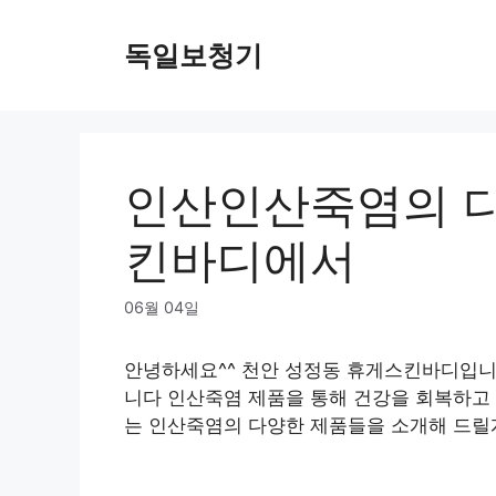
Skip
to
독일보청기
content
인산인산죽염의 다
킨바디에서
06월 04일
안녕하세요^^ 천안 성정동 휴게스킨바디입
니다 인산죽염 제품을 통해 건강을 회복하고
는 인산죽염의 다양한 제품들을 소개해 드릴