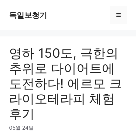
Skip
to
독일보청기
Menu
content
영하 150도, 극한의
추위로 다이어트에
도전하다! 에르모 크
라이오테라피 체험
후기
05월 24일