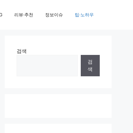
G
리뷰·추천
정보이슈
팁·노하우
검색
검
색