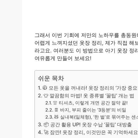
그래서 이번 기회에 저만의 노하우를 총동원해
어렵게 느껴지셨던 옷장 정리, 제가 직접 
라고요. 여러분도 이 방법으로 아기 옷장 정
여유롭게 만들어 보세요!
쉬운 목차
🧥 모든 옷을 꺼내라! 옷장 정리의 ‘가장 중
👕 깔끔함의 마법! 옷 종류별 ‘꿀팁’ 개는 법
👚 티셔츠, 이렇게 개면 공간 절약 끝!
👖 바지, 부피 줄이는 ‘3등분’의 비밀
🧸 실내복(일체형), ‘한 벌’로 묶어주는 센
📦 공간 활용 UP! 옷장 수납 ‘꿀팁’ 대방출
🚀 잠깐! 옷장 정리, 이것만은 꼭 기억하세요