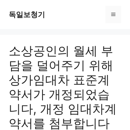
Skip
to
독일보청기
Menu
content
소상공인의 월세 부
담을 덜어주기 위해
상가임대차 표준계
약서가 개정되었습
니다, 개정 임대차계
약서를 첨부합니다