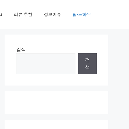
G
리뷰·추천
정보이슈
팁·노하우
검색
검
색