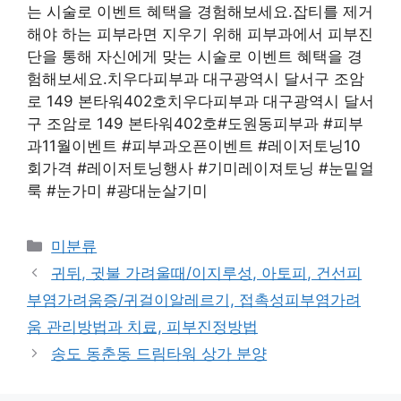
는 시술로 이벤트 혜택을 경험해보세요.잡티를 제거
해야 하는 피부라면 지우기 위해 피부과에서 피부진
단을 통해 자신에게 맞는 시술로 이벤트 혜택을 경
험해보세요.치우다피부과 대구광역시 달서구 조암
로 149 본타워402호치우다피부과 대구광역시 달서
구 조암로 149 본타워402호#도원동피부과 #피부
과11월이벤트 #피부과오픈이벤트 #레이저토닝10
회가격 #레이저토닝행사 #기미레이져토닝 #눈밑얼
룩 #눈가미 #광대눈살기미
Categories
미분류
귀뒤, 귓불 가려울때/이지루성, 아토피, 건선피
부염가려움증/귀걸이알레르기, 접촉성피부염가려
움 관리방법과 치료, 피부진정방법
송도 동춘동 드림타워 상가 분양